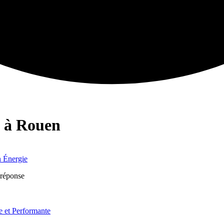
e à Rouen
n Énergie
 réponse
 et Performante