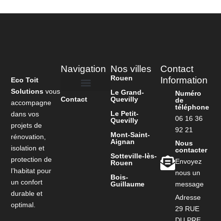
Navigation
Nos villes
Contact
Rouen
Information
Eco Toit
Solutions
vous
Le Grand-
Numéro
Contact
Quevilly
de
accompagne
téléphone
Le Petit-
dans vos
06 16 36
Quevilly
projets de
92 21
Mont-Saint-
rénovation,
Aignan
Nous
isolation et
contacter
Sotteville-lès-
protection de
Envoyez
Rouen
l’habitat pour
nous un
Bois-
un confort
Guillaume
message
durable et
Adresse
optimal.
29 RUE
DU PRE