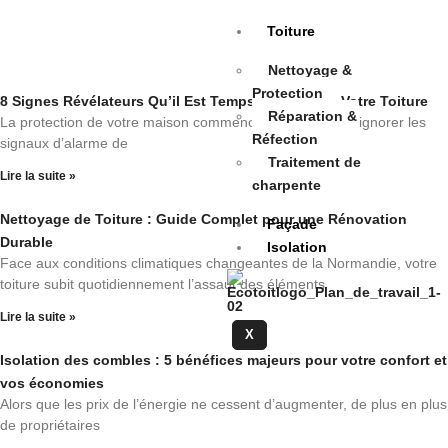
Toiture
Nettoyage &
Protection
8 Signes Révélateurs Qu’il Est Temps de Rénover Votre Toiture
Réparation &
La protection de votre maison commence par le haut, et ignorer les
Réfection
signaux d’alarme de
Traitement de
Lire la suite »
charpente
Nettoyage de Toiture : Guide Complet pour une Rénovation
Façade
Durable
Isolation
Face aux conditions climatiques changeantes de la Normandie, votre
toiture subit quotidiennement l’assaut des éléments
Lire la suite »
X
Isolation des combles : 5 bénéfices majeurs pour votre confort et
vos économies
Alors que les prix de l’énergie ne cessent d’augmenter, de plus en plus
de propriétaires